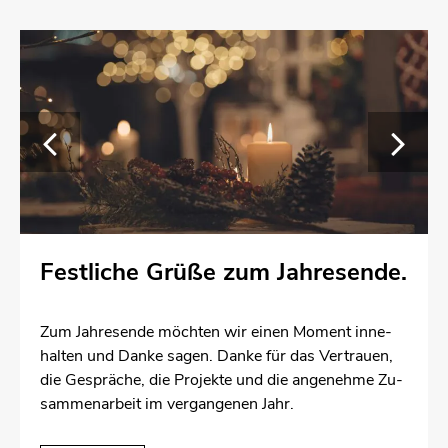
Fest­li­che Grüße zum Jah­res­en­de.
Zum Jah­res­en­de möch­ten wir einen Mo­ment in­ne­
hal­ten und Danke sagen. Danke für das Ver­trau­en,
die Ge­sprä­che, die Pro­jek­te und die an­ge­neh­me Zu­
sam­men­ar­beit im ver­gan­ge­nen Jahr.