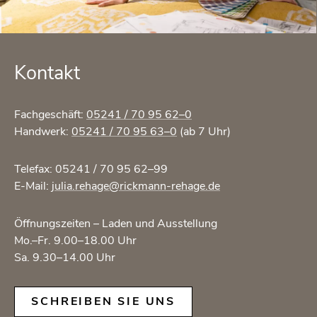
Kon­takt
Fach­ge­schäft:
05241 / 70 95 62–0
Hand­werk:
05241 / 70 95 63–0
(ab 7 Uhr)
Te­le­fax: 05241 / 70 95 62–99
E-Mail:
julia.​rehage@​rickmann-​rehage.​de
Öff­nungs­zei­ten – Laden und Aus­stel­lung
Mo.–Fr. 9.00–18.00 Uhr
Sa. 9.30–14.00 Uhr
SCHREI­BEN SIE UNS