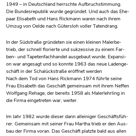
1949 – in Deutsch­land herrsch­te Auf­bruch­stim­mung.
Die Bun­des­re­pu­blik wurde ge­grün­det. Und auch das Ehe­
paar Eli­sa­beth und Hans Rick­mann waren nach ihrem
Umzug von Oelde nach Gü­ters­loh vol­ler Ta­ten­drang.
In der Süd­stra­ße grün­de­ten sie einen klei­nen Ma­ler­be­
trieb, der schnell flo­rier­te und suk­zes­si­ve zu einem Far­
ben- und Ta­pe­ten­fach­han­del aus­ge­baut wurde. Ex­pan­si­
on war an­ge­sagt und so konn­te 1963 das neue La­den­ge­
schäft in der Schalück­stra­ße er­öff­net wer­den
Nach dem Tod von Hans Rick­mann 1974 führ­te seine
Frau Eli­sa­beth das Ge­schäft ge­mein­sam mit ihrem Nef­fen
Wolf­gang Re­ha­ge, der be­reits 1958 als Ma­ler­lehr­ling in
die Firma ein­ge­tre­ten war, wei­ter.
Im Jahr 1982 wurde die­ser dann al­lei­ni­ger Ge­schäfts­füh­
rer. Ge­mein­sam mit sei­ner Frau Mar­tha trieb er den Aus­
bau der Firma voran. Das Ge­schäft platz­te bald aus allen