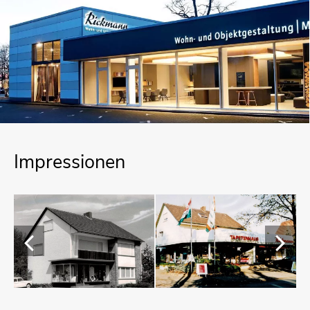
Im­pres­sio­nen