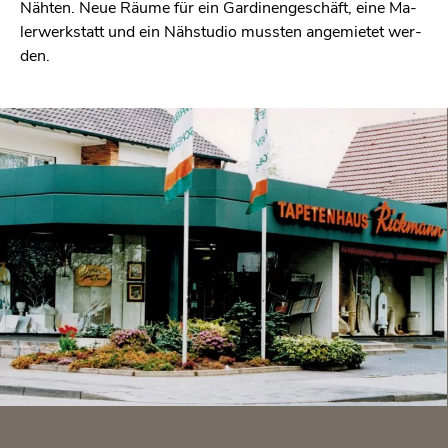
Näh­ten. Neue Räume für ein Gar­di­nen­ge­schäft, eine Ma­
ler­werk­statt und ein Näh­stu­dio muss­ten an­ge­mie­tet wer­
den.