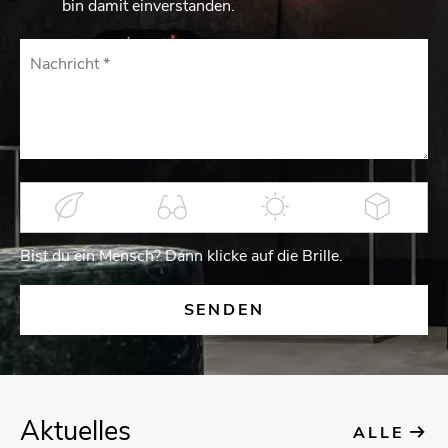
bin damit einverstanden.
Bist du ein Mensch? Dann kli­cke auf die Bril­le.
Ak­tu­el­les
ALLE