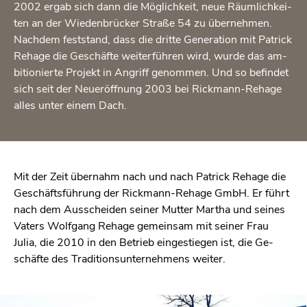
2002 ergab sich dann die Mög­lich­keit, neue Räum­lich­kei­
ten an der Wie­den­brü­cker Stra­ße 54 zu über­neh­men.
Nach­dem fest­stand, dass die drit­te Ge­ne­ra­ti­on mit Pa­trick
Re­ha­ge die Ge­schäf­te wei­ter­füh­ren wird, wurde das am­
bi­tio­nier­te Pro­jekt in An­griff ge­nom­men. Und so be­fin­det
sich seit der Neu­eröff­nung 2003 bei Rick­mann-Re­ha­ge
alles unter einem Dach.
Mit der Zeit über­nahm nach und nach Pa­trick Re­ha­ge die
Ge­schäfts­füh­rung der Rick­mann-Re­ha­ge GmbH. Er führt
nach dem Aus­schei­den sei­ner Mut­ter Mar­tha und sei­nes
Va­ters Wolf­gang Re­ha­ge ge­mein­sam mit sei­ner Frau
Julia, die 2010 in den Be­trieb ein­ge­stie­gen ist, die Ge­
schäf­te des Tra­di­ti­ons­un­ter­neh­mens wei­ter.