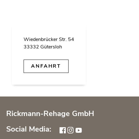
Wie­den­brü­cker Str. 54
33332 Gü­ters­loh
AN­FAHRT
Rickmann-Rehage GmbH
Social Media: