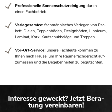
Pro­fes­sio­nel­le Son­nen­schutz­rei­ni­gung
durch
einen Fach­be­trieb.
Ver­le­ge­ser­vice:
fach­män­ni­sches Ver­le­gen von Par­
kett, Die­len, Tep­pich­bö­den, De­sign­bö­den, Lin­ole­um,
La­mi­nat, Kork, Kau­tschuk­be­lä­ge und Trep­pen.
Vor-Ort-Ser­vice:
un­se­re Fach­leu­te kom­men zu
Ihnen nach Hause, um Ihre Räume fach­ge­recht auf­
zu­mes­sen und die Be­ge­ben­hei­ten zu be­gut­ach­ten.
In­ter­es­se ge­weckt? Jetzt Be­ra­
tung ver­ein­ba­ren!