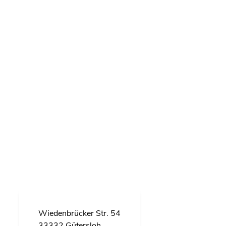
Wie­den­brü­cker Str. 54
33332 Gü­ters­loh