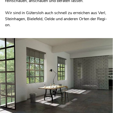
rein­schau­en, an­schau­en und be­ra­ten las­sen.
Wir sind in Gü­ters­loh auch schnell zu er­rei­chen aus Verl,
Stein­ha­gen, Bie­le­feld, Oelde und an­de­ren Orten der Re­gi­
on.