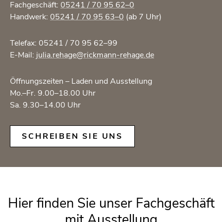
Fach­ge­schäft:
05241 / 70 95 62–0
Hand­werk:
05241 / 70 95 63–0
(ab 7 Uhr)
Te­le­fax: 05241 / 70 95 62–99
E-Mail:
julia.​rehage@​rickmann-​rehage.​de
Öff­nungs­zei­ten – Laden und Aus­stel­lung
Mo.–Fr. 9.00–18.00 Uhr
Sa. 9.30–14.00 Uhr
SCHREI­BEN SIE UNS
Hier fin­den Sie unser Fach­ge­schäft
mit Aus­stel­lung