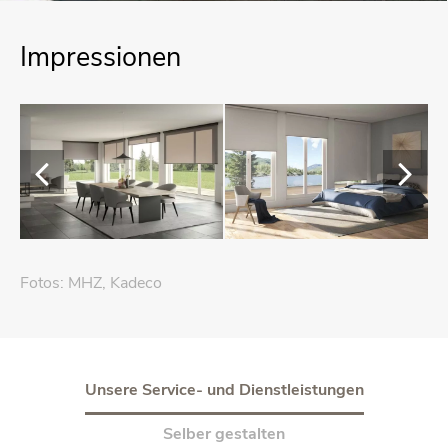
Im­pres­sio­nen
Fotos: MHZ, Ka­de­co
Un­se­re Ser­vice- und Dienst­leis­tun­gen
Sel­ber ge­stal­ten