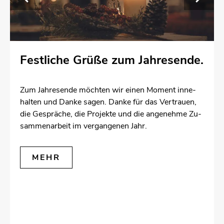
Fest­li­che Grüße zum Jah­res­en­de.
Zum Jah­res­en­de möch­ten wir einen Mo­ment in­ne­
hal­ten und Danke sagen. Danke für das Ver­trau­en,
die Ge­sprä­che, die Pro­jek­te und die an­ge­neh­me Zu­
sam­men­ar­beit im ver­gan­ge­nen Jahr.
MEHR