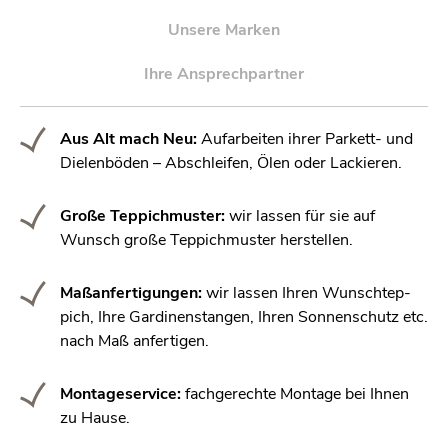
Un­se­re Mar­ken
Ihre An­sprech­part­ner
Aus Alt mach Neu:
Auf­ar­bei­ten ihrer Par­kett- und
Die­len­bö­den – Ab­schlei­fen, Ölen oder La­ckie­ren.
Große Tep­pich­mus­ter:
wir las­sen für sie auf
Wunsch große Tep­pich­mus­ter her­stel­len.
Ma­ß­an­fer­ti­gun­gen:
wir las­sen Ihren Wunsch­tep­
pich, Ihre Gar­di­nen­stan­gen, Ihren Son­nen­schutz etc.
nach Maß an­fer­ti­gen.
Mon­ta­ge­ser­vice:
fach­ge­rech­te Mon­ta­ge bei Ihnen
zu Hause.