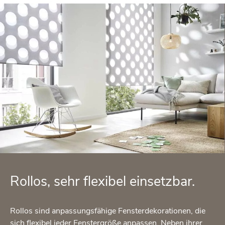
Rol­los, sehr fle­xi­bel ein­setz­bar.
Rol­los sind an­pas­sungs­fä­hi­ge Fens­ter­de­ko­ra­tio­nen, die
sich fle­xi­bel jeder Fens­ter­grö­ße an­pas­sen. Neben ihrer