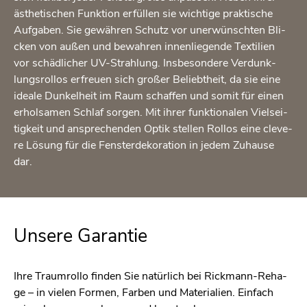
äs­the­ti­schen Funk­ti­on er­fül­len sie wich­ti­ge prak­ti­sche
Auf­ga­ben. Sie ge­wäh­ren Schutz vor un­er­wünsch­ten Bli­
cken von außen und be­wah­ren in­nen­lie­gen­de Tex­ti­li­en
vor schäd­li­cher UV-Strah­lung. Ins­be­son­de­re Ver­dunk­
lungs­rol­los er­freu­en sich gro­ßer Be­liebt­heit, da sie eine
idea­le Dun­kel­heit im Raum schaf­fen und somit für einen
er­hol­sa­men Schlaf sor­gen. Mit ihrer funk­tio­na­len Viel­sei­
tig­keit und an­spre­chen­den Optik stel­len Rol­los eine cle­ve­
re Lö­sung für die Fens­ter­de­ko­ra­ti­on in jedem Zu­hau­se
dar.
Un­se­re Ga­ran­tie
Ihre Traum­rol­lo fin­den Sie na­tür­lich bei Rick­mann-Re­ha­
ge – in vie­len For­men, Far­ben und Ma­te­ria­li­en. Ein­fach