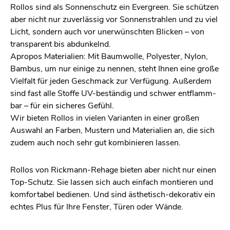
Rol­los sind als Son­nen­schutz ein Ever­green. Sie schüt­zen
aber nicht nur zu­ver­läs­sig vor Son­nen­strah­len und zu viel
Licht, son­dern auch vor un­er­wünsch­ten Bli­cken – von
trans­pa­rent bis ab­dun­kelnd.
Apro­pos Ma­te­ria­li­en: Mit Baum­wol­le, Po­ly­es­ter, Nylon,
Bam­bus, um nur ei­ni­ge zu nen­nen, steht Ihnen eine große
Viel­falt für jeden Ge­schmack zur Ver­fü­gung. Au­ßer­dem
sind fast alle Stof­fe UV-be­stän­dig und schwer ent­flamm­
bar – für ein si­che­res Ge­fühl.
Wir bie­ten Rol­los in vie­len Va­ri­an­ten in einer gro­ßen
Aus­wahl an Far­ben, Mus­tern und Ma­te­ria­li­en an, die sich
zudem auch noch sehr gut kom­bi­nie­ren las­sen.
Rol­los von Rick­mann-Re­ha­ge bie­ten aber nicht nur einen
Top-Schutz. Sie las­sen sich auch ein­fach mon­tie­ren und
kom­for­ta­bel be­die­nen. Und sind äs­the­tisch-de­ko­ra­tiv ein
ech­tes Plus für Ihre Fens­ter, Türen oder Wände.