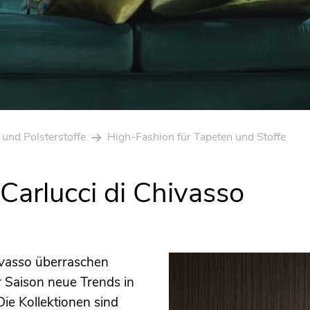
 und Polsterstoffe
High-Fashion für Tapeten und Stoffe
Carlucci di Chivasso
ivasso
überraschen
ür Saison neue Trends in
Die Kollektionen sind