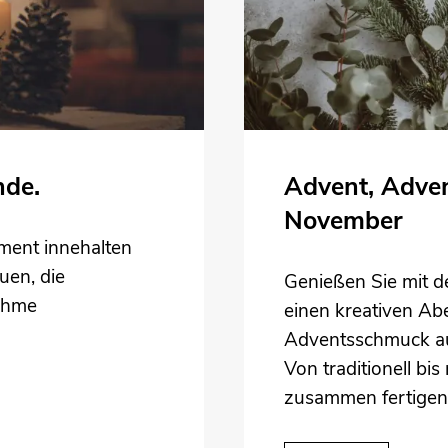
nde.
Advent, Adven
November
ment innehalten
uen, die
Genießen Sie mit d
nehme
einen kreativen Ab
Adventsschmuck aus
Von traditionell bi
zusammen fertigen 