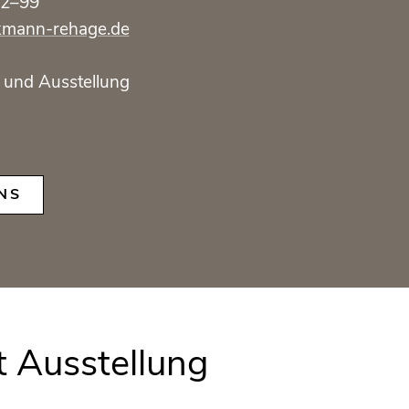
62–99
ckmann-rehage.de
 und Ausstellung
NS
t Ausstellung