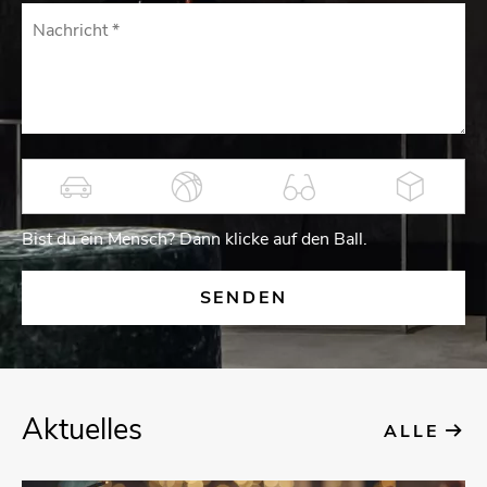
Bist du ein Mensch? Dann kli­cke auf den Ball.
Ak­tu­el­les
ALLE