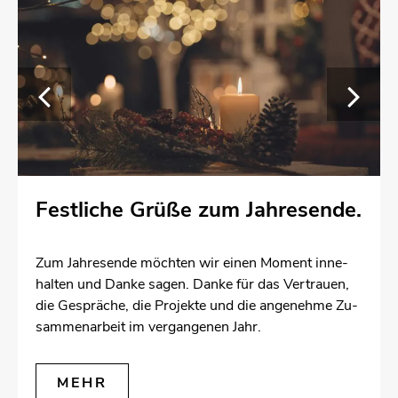
Fest­li­che Grüße zum Jah­res­en­de.
Zum Jah­res­en­de möch­ten wir einen Mo­ment in­ne­
hal­ten und Danke sagen. Danke für das Ver­trau­en,
die Ge­sprä­che, die Pro­jek­te und die an­ge­neh­me Zu­
sam­men­ar­beit im ver­gan­ge­nen Jahr.
MEHR