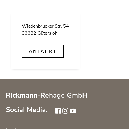
Wie­den­brü­cker Str. 54
33332 Gü­ters­loh
AN­FAHRT
Rickmann-Rehage GmbH
Social Media: