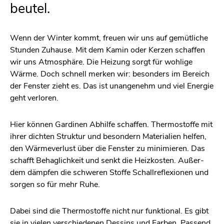
beu­tel.
Wenn der Win­ter kommt, freu­en wir uns auf ge­müt­li­che
Stun­den Zu­hau­se. Mit dem Kamin oder Ker­zen schaf­fen
wir uns At­mo­sphä­re. Die Hei­zung sorgt für woh­li­ge
Wärme. Doch schnell mer­ken wir: be­son­ders im Be­reich
der Fens­ter zieht es. Das ist un­an­ge­nehm und viel En­er­gie
geht ver­lo­ren.
Hier kön­nen Gar­di­nen Ab­hil­fe schaf­fen. Ther­mo­stof­fe mit
ihrer dich­ten Struk­tur und be­son­dern Ma­te­ria­li­en hel­fen,
den Wär­me­ver­lust über die Fens­ter zu mi­ni­mie­ren. Das
schafft Be­hag­lich­keit und senkt die Heiz­kos­ten. Au­ßer­
dem dämp­fen die schwe­ren Stof­fe Schall­re­fle­xio­nen und
sor­gen so für mehr Ruhe.
Dabei sind die Ther­mo­stof­fe nicht nur funk­tio­nal. Es gibt
sie in vie­len ver­schie­de­nen Des­sins und Far­ben. Pas­send