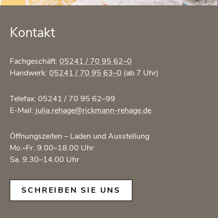
Kon­takt
Fach­ge­schäft:
05241 / 70 95 62–0
Hand­werk:
05241 / 70 95 63–0
(ab 7 Uhr)
Te­le­fax: 05241 / 70 95 62–99
E-Mail:
julia.​rehage@​rickmann-​rehage.​de
Öff­nungs­zei­ten – Laden und Aus­stel­lung
Mo.–Fr. 9.00–18.00 Uhr
Sa. 9.30–14.00 Uhr
SCHREI­BEN SIE UNS