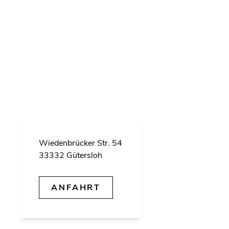
Wie­den­brü­cker Str. 54
33332 Gü­ters­loh
AN­FAHRT