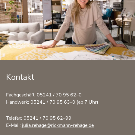
Kon­takt
Fach­ge­schäft:
05241 / 70 95 62–0
Hand­werk:
05241 / 70 95 63–0
(ab 7 Uhr)
Te­le­fax: 05241 / 70 95 62–99
E-Mail:
julia.​rehage@​rickmann-​rehage.​de