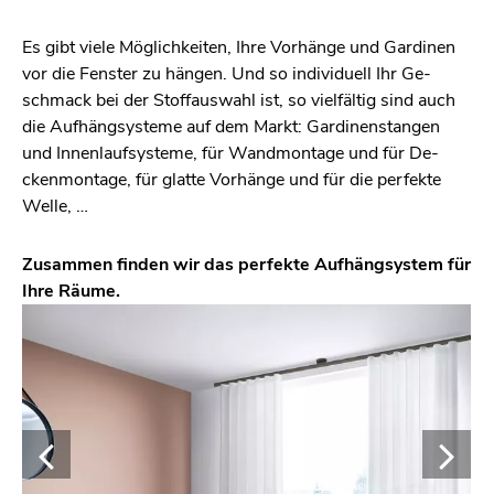
Es gibt viele Mög­lich­kei­ten, Ihre Vor­hän­ge und Gar­di­nen
vor die Fens­ter zu hän­gen. Und so in­di­vi­du­ell Ihr Ge­
schmack bei der Stoff­aus­wahl ist, so viel­fäl­tig sind auch
die Auf­häng­sys­te­me auf dem Markt: Gar­di­nen­stan­gen
und In­nen­lauf­sys­te­me, für Wand­mon­ta­ge und für De­
cken­mon­ta­ge, für glat­te Vor­hän­ge und für die per­fek­te
Welle, …
Zu­sam­men fin­den wir das per­fek­te Auf­häng­sys­tem für
Ihre Räume.