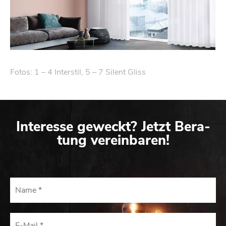
Fotos: 1 – 4 In­ter­stil, 5 – 7 Si­lent Gliss
In­ter­es­se ge­weckt? Jetzt Be­ra­
tung ver­ein­ba­ren!