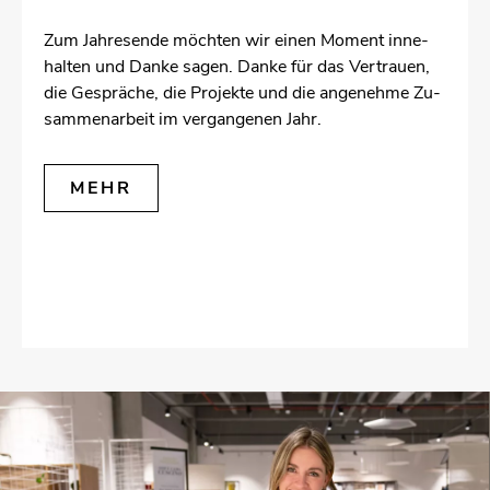
Zum Jah­res­en­de möch­ten wir einen Mo­ment in­ne­
hal­ten und Danke sagen. Danke für das Ver­trau­en,
die Ge­sprä­che, die Pro­jek­te und die an­ge­neh­me Zu­
sam­men­ar­beit im ver­gan­ge­nen Jahr.
MEHR