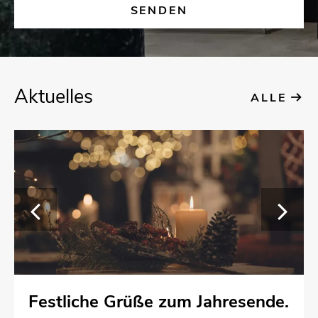
Ak­tu­el­les
ALLE
Fest­li­che Grüße zum Jah­res­en­de.