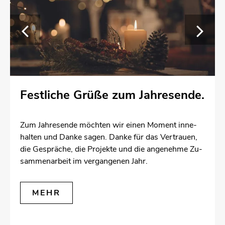
Fest­li­che Grüße zum Jah­res­en­de.
Zum Jah­res­en­de möch­ten wir einen Mo­ment in­ne­
hal­ten und Danke sagen. Danke für das Ver­trau­en,
die Ge­sprä­che, die Pro­jek­te und die an­ge­neh­me Zu­
sam­men­ar­beit im ver­gan­ge­nen Jahr.
MEHR