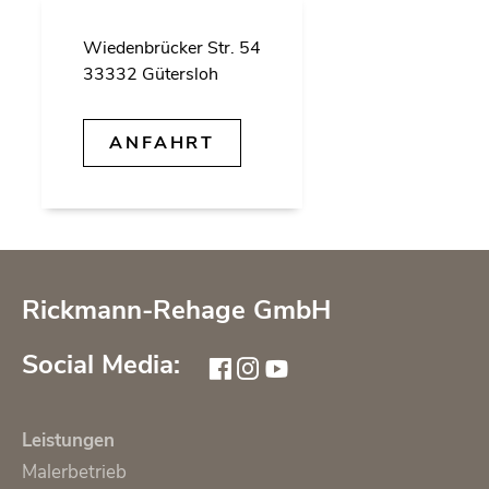
Wie­den­brü­cker Str. 54
33332 Gü­ters­loh
AN­FAHRT
Rickmann-Rehage GmbH
Social Media:
Leistungen
Malerbetrieb