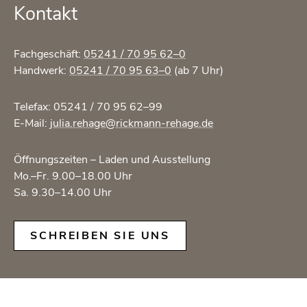
Kon­takt
Fach­ge­schäft:
05241 / 70 95 62–0
Hand­werk:
05241 / 70 95 63–0
(ab 7 Uhr)
Te­le­fax: 05241 / 70 95 62–99
E-Mail:
julia.​rehage@​rickmann-​rehage.​de
Öff­nungs­zei­ten – Laden und Aus­stel­lung
Mo.–Fr. 9.00–18.00 Uhr
Sa. 9.30–14.00 Uhr
SCHREI­BEN SIE UNS