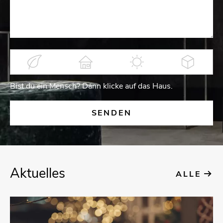
Bist du ein Mensch? Dann kli­cke auf das Haus.
Ak­tu­el­les
ALLE