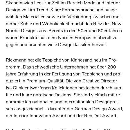
Skan­di­na­vi­en liegt zur Zeit im Be­reich Mode und In­te­ri­or
De­sign voll im Trend. Klare For­men­spra­che und aus­ge­
wähl­ten Ma­te­ria­li­en sowie die Ver­bin­dung zwi­schen mo­
der­ner Kühle und Wohn­lich­keit macht den Reiz des New
Nordic De­signs aus. Be­reits in den 50er und 60er Jah­ren
waren Pro­duk­te aus dem Nor­den Eu­ro­pas in über­all zu­
ge­gen und brach­ten viele De­sign­klas­si­ker her­vor.
Rick­mann hat die Tep­pi­che von Kin­na­sand neu im Pro­
gramm. Das schwe­di­sche Un­ter­neh­men hat über 200
Jahre Er­fah­rung in der Fer­ti­gung von Tep­pi­chen und pro­
du­ziert in Pre­mi­um-Qua­li­tät. Die von Crea­ti­ve Di­rec­tor
Isa Glink ent­wor­fe­nen Kol­lek­tio­nen be­stechen durch sub­
ti­le und klare nor­di­sche De­signs. Sie sind viel­fach mit re­
nom­mier­ten na­tio­na­len und in­ter­na­tio­na­len De­sign­prei­
sen aus­ge­zeich­net – dar­un­ter der Ger­man De­sign Award,
der In­te­ri­or In­no­va­ti­on Award und der Red Dot Award.