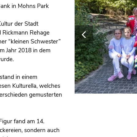
 Bank in Mohns Park
ltur der Stadt
d Rickmann Rehage
ner “kleinen Schwester”
 im Jahr 2018 in dem
wurde.
stand in einem
en Kulturella, welches
 verschieden gemusterten
Figur fand am 14.
ckereien, sondern auch