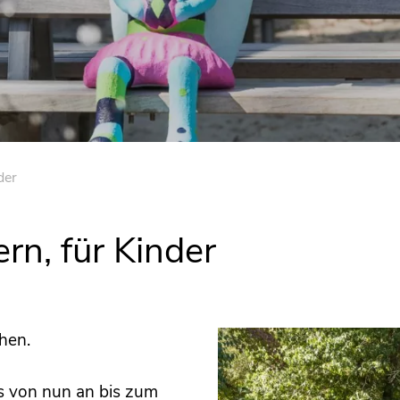
der
ern, für Kinder
hen.
es von nun an bis zum