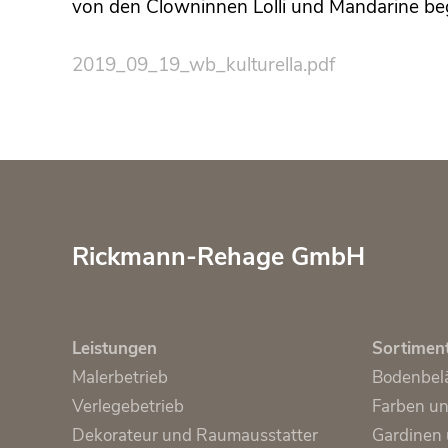
von den Clowninnen Lolli und Mandarine begl
2019_09_19_wb_kulturella.pdf
Rickmann-Rehage GmbH
Leistungen
Sortimen
Malerbetrieb
Bodenbel
Verlegebetrieb
Farben u
Dekorateur und Raumausstatter
Gardinen 