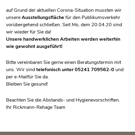
auf Grund der ak­tu­el­len Co­ro­na-Si­tua­ti­on muss­ten wir
un­se­re
Aus­stel­lungs­flä­che
für den Pu­bli­kums­ver­kehr
vor­über­ge­hend schlie­ßen. Seit Mo, dem 20.04.20 sind
wir wie­der für Sie da!
Un­se­re hand­werk­li­chen Ar­bei­ten wer­den wei­ter­hin
wie ge­wohnt aus­ge­führt!
Bitte ver­ein­ba­ren Sie gerne einen Be­ra­tungs­ter­min mit
uns. Wir sind
te­le­fo­nisch unter 05241 709562-0
und
per e-Mail
für Sie da.
Blei­ben Sie ge­sund!
Be­ach­ten Sie die Ab­stands- und Hy­gie­ne­vor­schrif­ten.
Ihr Rick­mann-Re­ha­ge Team